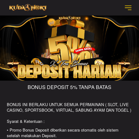
BONUS DEPOSIT 5% TANPA BATAS
BONUS INI BERLAKU UNTUK SEMUA PERMAINAN ( SLOT, LIVE
CASINO, SPORTSBOOK, VIRTUAL, SABUNG AYAM DAN TOGEL )
Syarat & Ketentuan :
• Promo Bonus Deposit diberikan secara otomatis oleh sistem
setelah melakukan Deposit.