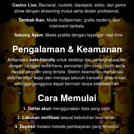
ㆍCasino Live.
Baccarat, roulette, blackjack, sicbo, dan game
show dengan streaming mulus serta dealer profesional.
ㆍTembak Ikan.
Mode multipemain, grafis modern, dan
misi/event berkala.
ㆍSabung Ayam.
Akses praktis dengan tayangan real-time.
Pengalaman & Keamanan
Antarmuka
user-friendly
untuk desktop dan perangkat seluler,
dengan navigasi sederhana, pencarian gim yang cepat, serta
riwayat bermain yang tertata. Sistem keamanan memantau
aktivitas tidak wajar dan menjaga seluruh transaksi tetap aman,
sehingga pengguna dapat bermain tanpa kekhawatiran.
Cara Memulai
1. Daftar akun
menggunakan data yang valid.
2. Lakukan verifikasi
sesuai kebutuhan keamanan.
3. Deposit
melalui metode pembayaran yang tersedia.