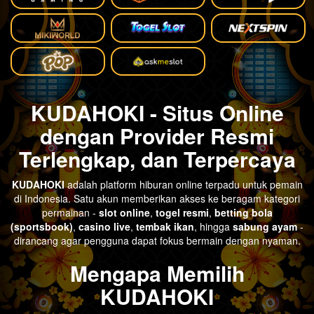
KUDAHOKI - Situs Online
dengan Provider Resmi
Terlengkap, dan Terpercaya
KUDAHOKI
adalah platform hiburan online terpadu untuk pemain
di Indonesia. Satu akun memberikan akses ke beragam kategori
permainan -
slot online
,
togel resmi
,
betting bola
(sportsbook)
,
casino live
,
tembak ikan
, hingga
sabung ayam
-
dirancang agar pengguna dapat fokus bermain dengan nyaman.
Mengapa Memilih
KUDAHOKI