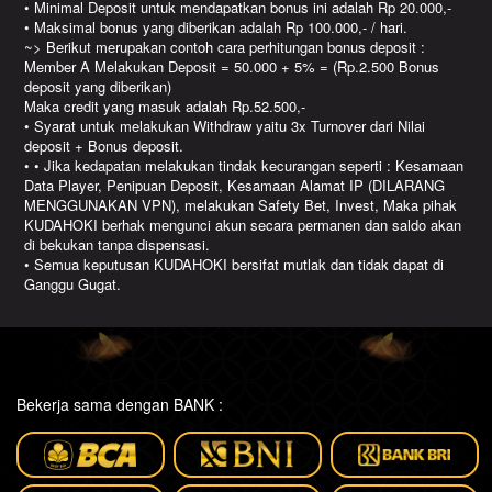
• Minimal Deposit untuk mendapatkan bonus ini adalah Rp 20.000,-
• Maksimal bonus yang diberikan adalah Rp 100.000,- / hari.
~> Berikut merupakan contoh cara perhitungan bonus deposit :
Member A Melakukan Deposit = 50.000 + 5% = (Rp.2.500 Bonus
deposit yang diberikan)
Maka credit yang masuk adalah Rp.52.500,-
• Syarat untuk melakukan Withdraw yaitu 3x Turnover dari Nilai
deposit + Bonus deposit.
• • Jika kedapatan melakukan tindak kecurangan seperti : Kesamaan
Data Player, Penipuan Deposit, Kesamaan Alamat IP (DILARANG
MENGGUNAKAN VPN), melakukan Safety Bet, Invest, Maka pihak
KUDAHOKI berhak mengunci akun secara permanen dan saldo akan
di bekukan tanpa dispensasi.
• Semua keputusan KUDAHOKI bersifat mutlak dan tidak dapat di
Ganggu Gugat.
Bekerja sama dengan BANK :