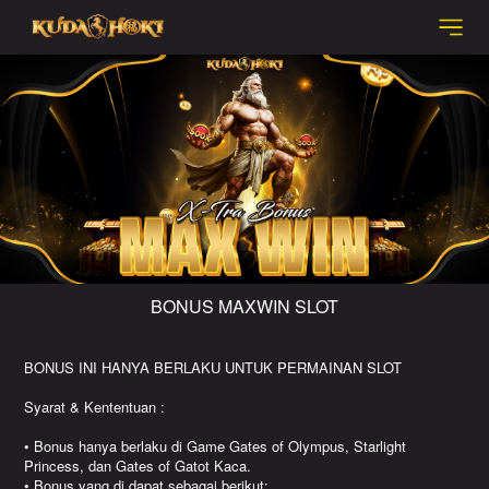
BONUS MAXWIN SLOT
BONUS INI HANYA BERLAKU UNTUK PERMAINAN SLOT
Syarat & Kententuan :
• Bonus hanya berlaku di Game Gates of Olympus, Starlight
Princess, dan Gates of Gatot Kaca.
• Bonus yang di dapat sebagai berikut: