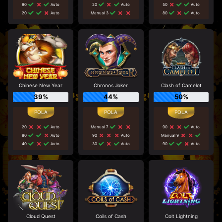
80
Auto
20
Auto
50
Auto
20
Auto
Manual 3
80
Auto
Chinese New Year
Chronos Joker
Clash of Camelot
39%
44%
50%
20
Auto
Manual 7
90
Auto
80
Auto
90
Auto
Manual 9
40
Auto
30
Auto
90
Auto
Cloud Quest
Coils of Cash
Colt Lightning