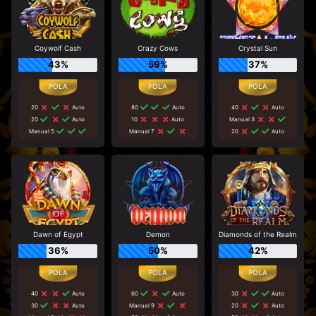
Coywolf Cash
Crazy Cows
Crystal Sun
43%
59%
37%
20
Auto
80
Auto
40
Auto
20
Auto
10
Auto
Manual 3
Manual 5
Manual 7
20
Auto
Dawn of Egypt
Demon
Diamonds of the Realm
36%
50%
42%
40
Auto
60
Auto
30
Auto
30
Auto
Manual 9
20
Auto