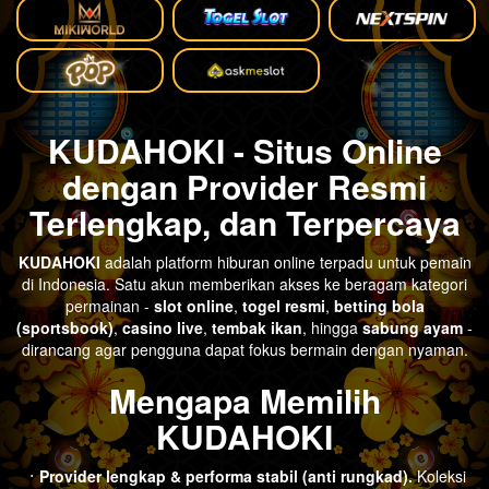
KUDAHOKI - Situs Online
dengan Provider Resmi
Terlengkap, dan Terpercaya
KUDAHOKI
adalah platform hiburan online terpadu untuk pemain
di Indonesia. Satu akun memberikan akses ke beragam kategori
permainan -
slot online
,
togel resmi
,
betting bola
(sportsbook)
,
casino live
,
tembak ikan
, hingga
sabung ayam
-
dirancang agar pengguna dapat fokus bermain dengan nyaman.
Mengapa Memilih
KUDAHOKI
ㆍProvider lengkap & performa stabil (anti rungkad).
Koleksi