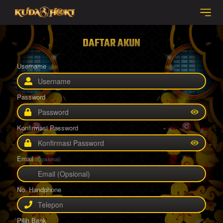
DAFTAR AKUN
Username
Password
Konfirmasi Password
Email
(Opsional)
No. Handphone
Pilih Bank