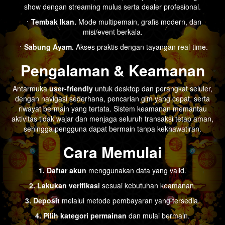
show dengan streaming mulus serta dealer profesional.
ㆍTembak Ikan.
Mode multipemain, grafis modern, dan
misi/event berkala.
ㆍSabung Ayam.
Akses praktis dengan tayangan real-time.
Pengalaman & Keamanan
Antarmuka
user-friendly
untuk desktop dan perangkat seluler,
dengan navigasi sederhana, pencarian gim yang cepat, serta
riwayat bermain yang tertata. Sistem keamanan memantau
aktivitas tidak wajar dan menjaga seluruh transaksi tetap aman,
sehingga pengguna dapat bermain tanpa kekhawatiran.
Cara Memulai
1. Daftar akun
menggunakan data yang valid.
2. Lakukan verifikasi
sesuai kebutuhan keamanan.
3. Deposit
melalui metode pembayaran yang tersedia.
4. Pilih kategori permainan
dan mulai bermain.