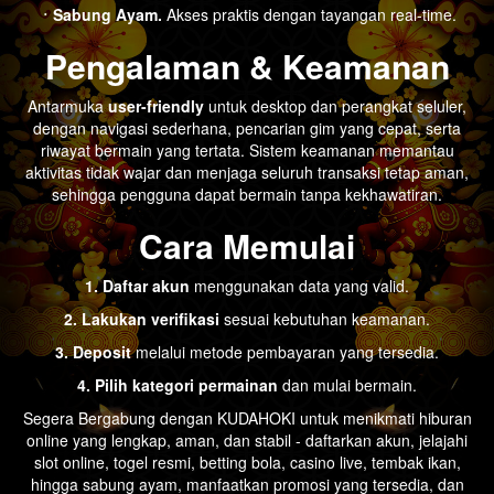
ㆍSabung Ayam.
Akses praktis dengan tayangan real-time.
Pengalaman & Keamanan
Antarmuka
user-friendly
untuk desktop dan perangkat seluler,
dengan navigasi sederhana, pencarian gim yang cepat, serta
riwayat bermain yang tertata. Sistem keamanan memantau
aktivitas tidak wajar dan menjaga seluruh transaksi tetap aman,
sehingga pengguna dapat bermain tanpa kekhawatiran.
Cara Memulai
1. Daftar akun
menggunakan data yang valid.
2. Lakukan verifikasi
sesuai kebutuhan keamanan.
3. Deposit
melalui metode pembayaran yang tersedia.
4. Pilih kategori permainan
dan mulai bermain.
Segera Bergabung dengan KUDAHOKI untuk menikmati hiburan
online yang lengkap, aman, dan stabil - daftarkan akun, jelajahi
slot online, togel resmi, betting bola, casino live, tembak ikan,
hingga sabung ayam, manfaatkan promosi yang tersedia, dan