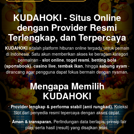
KUDAHOKI - Situs Online
dengan Provider Resmi
Terlengkap, dan Terpercaya
KUDAHOKI
adalah platform hiburan online terpadu untuk pemain
di Indonesia. Satu akun memberikan akses ke beragam kategori
permainan -
slot online
,
togel resmi
,
betting bola
(sportsbook)
,
casino live
,
tembak ikan
, hingga
sabung ayam
-
dirancang agar pengguna dapat fokus bermain dengan nyaman.
Mengapa Memilih
KUDAHOKI
ㆍProvider lengkap & performa stabil (anti rungkad).
Koleksi
Slot dari penyedia resmi tepercaya dengan akses cepat.
ㆍAman & transparan.
Perlindungan data berlapis, prinsip fair
play, serta hasil (result) yang disajikan jelas.