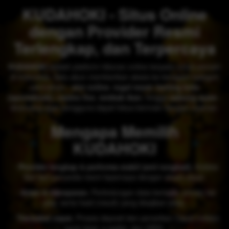
KUDAHOKI - Situs Online
dengan Provider Resmi
Terlengkap, dan Terpercaya
KUDAHOKI
adalah platform hiburan online terpadu untuk pemain
di Indonesia. Satu akun memberikan akses ke beragam kategori
permainan -
slot online
,
togel resmi
,
betting bola
(sportsbook)
,
casino live
,
tembak ikan
, hingga
sabung ayam
-
dirancang agar pengguna dapat fokus bermain dengan nyaman.
Mengapa Memilih
KUDAHOKI
ㆍProvider lengkap & performa stabil (anti rungkad).
Koleksi
Slot dari penyedia resmi tepercaya dengan akses cepat.
ㆍAman & transparan.
Perlindungan data berlapis, prinsip fair
play, serta hasil (result) yang disajikan jelas.
ㆍTransaksi cepat.
Proses deposit dan penarikan Cepat melalui
bank lokal, e-wallet, dan QRIS.